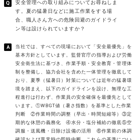
安全管理への取り組みについてお尋ねしま
す。夏の猛暑日などに施工作業をする場
合、職人さん方への危険回避のガイドライ
ン等は設けられていますか？
当社では、すべての現場において「安全最優先」を
基本方針としています。監督官庁の指導および労働
安全衛生法に基づき、作業手順・安全教育・管理体
制を整備し、協力会社を含めた一体管理を徹底して
おり、夏季（猛暑日）対策については近年の猛暑環
境を踏まえ、以下のガイドラインを設け、無理な工
程進行は行わず、作業員の安全確保を最優先として
います。①WBGT値（暑さ指数）を基準とした作業
判断 ②作業時間の調整（早出・時間短縮等）③定
期的な休憩の義務化 ④水分・塩分補給の徹底⑤空
調服・送風機・日除け設備の活用 ⑥作業前の体調
確認および異常時の即時中断 これらの基準につい